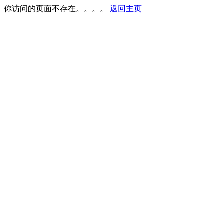
你访问的页面不存在。。。。
返回主页